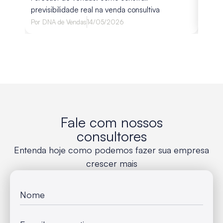
avali
previsibilidade real na venda consultiva
Por
Lu
Por
DNA de Vendas
14/05/2026
Fale com nossos
consultores
Entenda hoje como podemos fazer sua empresa
crescer mais