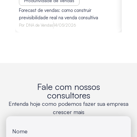
Produtividade de Vendas
diagn
Forecast de vendas: como construir
avali
previsibilidade real na venda consultiva
Por
Lu
Por
DNA de Vendas
14/05/2026
Fale com nossos
consultores
Entenda hoje como podemos fazer sua empresa
crescer mais