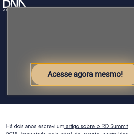
RD Summit 2017, se você foi [ou
deixou de ir], leia!
Blog
Acesse agora mesmo!
Por
Lucia Haracemiv
5 minutos de leitura
Há dois anos escrevi um
artigo sobre o RD Summit