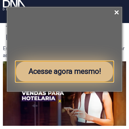
Tag:
estratégias de vendas para
hotelaria
Estratégias de vendas para hotelaria: como aumentar
as taxas de reserva e ocupação em 20 dias
Acesse agora mesmo!