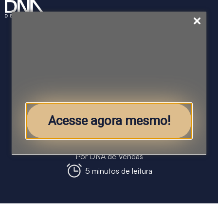
Case de sucesso: Time engajado e
discurso unificado na Moderna,
após palestra de vendas
Acesse agora mesmo!
transformadora!
Cases de Sucesso
Por
DNA de Vendas
5 minutos de leitura