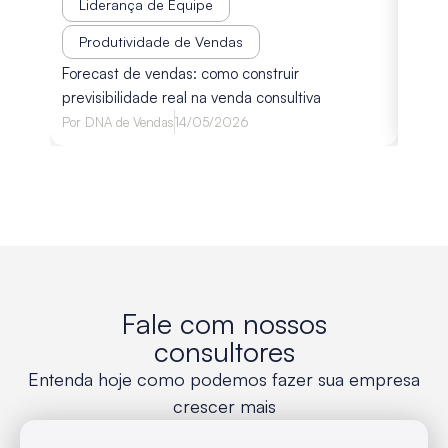
Liderança de Equipe
Pr
Disco
Produtividade de Vendas
diagn
Forecast de vendas: como construir
avali
previsibilidade real na venda consultiva
Por
Lu
Por
DNA de Vendas
14/05/2026
Fale com nossos
consultores
Entenda hoje como podemos fazer sua empresa
crescer mais