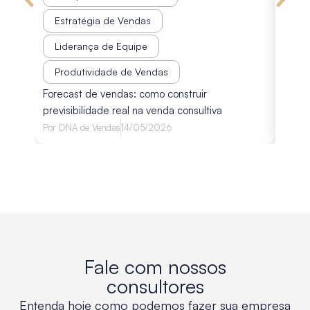
Estratégia de Vendas
Est
Liderança de Equipe
Pr
Disco
Produtividade de Vendas
diagn
Forecast de vendas: como construir
avali
previsibilidade real na venda consultiva
Por
Lu
Por
DNA de Vendas
14/05/2026
Fale com nossos
consultores
Entenda hoje como podemos fazer sua empresa