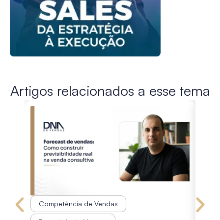
Artigos relacionados a esse tema
Competência de Vendas
Co