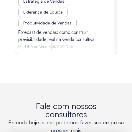
Estratégia de Vendas
Est
Liderança de Equipe
Pr
Disco
Produtividade de Vendas
diagn
Forecast de vendas: como construir
avali
previsibilidade real na venda consultiva
Por
Lu
Por
DNA de Vendas
14/05/2026
Fale com nossos
consultores
Entenda hoje como podemos fazer sua empresa
crescer mais