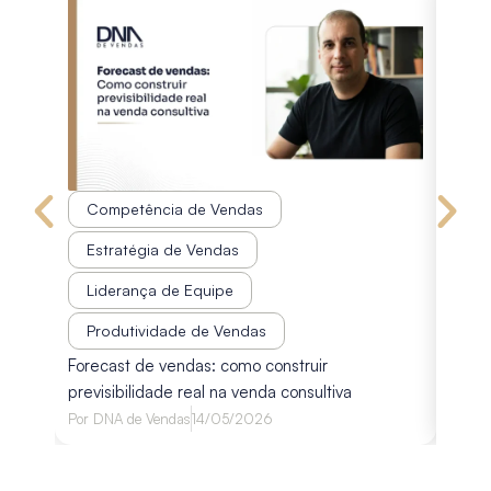
Competência de Vendas
Co
Estratégia de Vendas
Est
Liderança de Equipe
Pr
Disco
Produtividade de Vendas
diagn
Forecast de vendas: como construir
avali
previsibilidade real na venda consultiva
Por
Lu
Por
DNA de Vendas
14/05/2026