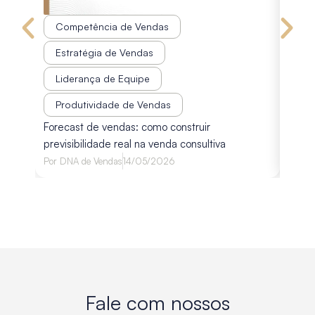
Competência de Vendas
Co
Estratégia de Vendas
Est
Liderança de Equipe
Pr
Disco
Produtividade de Vendas
diagn
Forecast de vendas: como construir
avali
previsibilidade real na venda consultiva
Por
Lu
Por
DNA de Vendas
14/05/2026
Fale com nossos