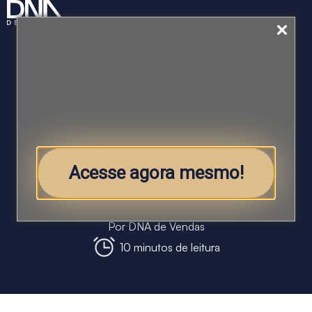
Marketing digital para vendas: o
que é necessário para obter
resultados
Acesse agora mesmo!
Blog
,
Marketing
,
Processos de vendas
,
Produtividade de Vendas
Por
DNA de Vendas
10 minutos de leitura