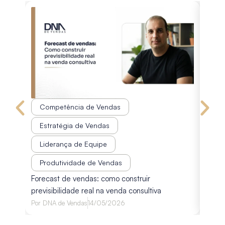
Competência de Vendas
Co
Estratégia de Vendas
Est
Liderança de Equipe
Pr
Disco
Produtividade de Vendas
diagn
Forecast de vendas: como construir
avali
previsibilidade real na venda consultiva
Por
Lu
Por
DNA de Vendas
14/05/2026